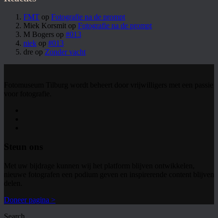
FMT
op
Fotografie na de prompt
Miek Korsmit
op
Fotografie na de prompt
M Bogers
op
#013
niek
op
#013
dre
op
Zonder vacht
Fotomuseum Tilburg wordt beheert door vrijwilligers met een passie
voor fotografie.
Steun ons
Met uw bijdrage kunnen wij het platform blijven ontwikkelen,
nieuwe fotografen een podium geven en inspirerende content blijven
delen.
Doneer pagina >
Search