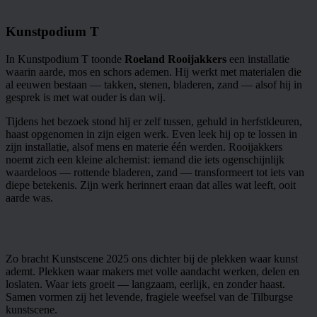
Kunstpodium T
In Kunstpodium T toonde
Roeland Rooijakkers
een installatie
waarin aarde, mos en schors ademen. Hij werkt met materialen die
al eeuwen bestaan — takken, stenen, bladeren, zand — alsof hij in
gesprek is met wat ouder is dan wij.
Tijdens het bezoek stond hij er zelf tussen, gehuld in herfstkleuren,
haast opgenomen in zijn eigen werk. Even leek hij op te lossen in
zijn installatie, alsof mens en materie één werden. Rooijakkers
noemt zich een kleine alchemist: iemand die iets ogenschijnlijk
waardeloos — rottende bladeren, zand — transformeert tot iets van
diepe betekenis. Zijn werk herinnert eraan dat alles wat leeft, ooit
aarde was.
Zo bracht Kunstscene 2025 ons dichter bij de plekken waar kunst
ademt. Plekken waar makers met volle aandacht werken, delen en
loslaten. Waar iets groeit — langzaam, eerlijk, en zonder haast.
Samen vormen zij het levende, fragiele weefsel van de Tilburgse
kunstscene.