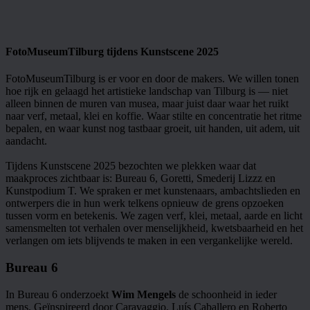
FotoMuseumTilburg tijdens Kunstscene 2025
Startpagina
FotoMuseumTilburg is er voor en door de makers. We willen tonen
hoe rijk en gelaagd het artistieke landschap van Tilburg is — niet
alleen binnen de muren van musea, maar juist daar waar het ruikt
naar verf, metaal, klei en koffie. Waar stilte en concentratie het ritme
bepalen, en waar kunst nog tastbaar groeit, uit handen, uit adem, uit
aandacht.
Tijdens Kunstscene 2025 bezochten we plekken waar dat
maakproces zichtbaar is: Bureau 6, Goretti, Smederij Lizzz en
Kunstpodium T. We spraken er met kunstenaars, ambachtslieden en
ontwerpers die in hun werk telkens opnieuw de grens opzoeken
tussen vorm en betekenis. We zagen verf, klei, metaal, aarde en licht
samensmelten tot verhalen over menselijkheid, kwetsbaarheid en het
verlangen om iets blijvends te maken in een vergankelijke wereld.
Bureau 6
In Bureau 6 onderzoekt
Wim Mengels
de schoonheid in ieder
mens. Geïnspireerd door Caravaggio, Luís Caballero en Roberto