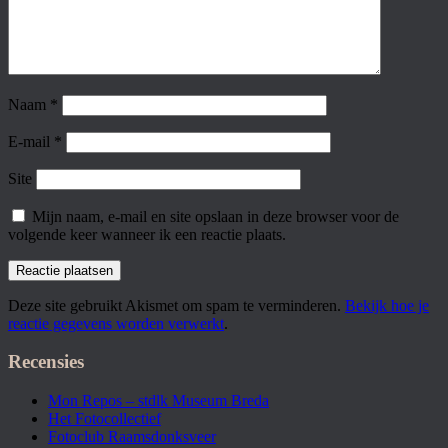
Naam
*
E-mail
*
Site
Mijn naam, e-mail en site opslaan in deze browser voor de
volgende keer wanneer ik een reactie plaats.
Deze site gebruikt Akismet om spam te verminderen.
Bekijk hoe je
reactie gegevens worden verwerkt
.
Recensies
Mon Repos – stdlk Museum Breda
Het Fotocollectief
Fotoclub Raamsdonksveer