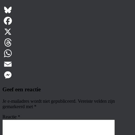
Bluesky
Facebook
X
Threads
WhatsApp
Email
Messenger
Geef een reactie
Je e-mailadres wordt niet gepubliceerd.
Vereiste velden zijn
gemarkeerd met
*
Reactie
*