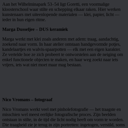
Aan het Wilhelminapark 53–54 ligt Goretti, een voormalige
kloosterschool waar stilte en schepping elkaar raken. Hier werken
kunstenaars met uiteenlopende materialen — klei, papier, licht —
ieder in hun eigen ritme.
Marga Dusseljee – DUS keramiek
Marga werkt met klei zoals anderen met adem: traag, aandachtig,
zoekend naar vorm. In haar atelier ontstaan handgevormde potjes,
kandelaartjes en walvis-spaarpotten — elk met een eigen karakter.
Ze vertelde hoe ze zich probeert te ontworstelen aan de neiging om
enkel functionele objecten te maken, en haar weg zoekt naar iets
vrijers, iets wat niet moet maar mag bestaan.
Nico Vromans – fotograaf
Nico Vromans werkt veel met pinholefotografie — het traagste en
misschien wel meest eerlijke fotografische proces. Zijn beelden
ontstaan in stilte, in de tijd die licht nodig heeft om vorm te worden.
Die traagheid zie je terug in zijn portretten: ingetogen, verstild, soms